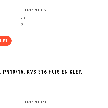
6HUM05B00015
0.2
2
LLEN
 PN10/16, RVS 316 HUIS EN KLEP,
0
6HUM05B00020