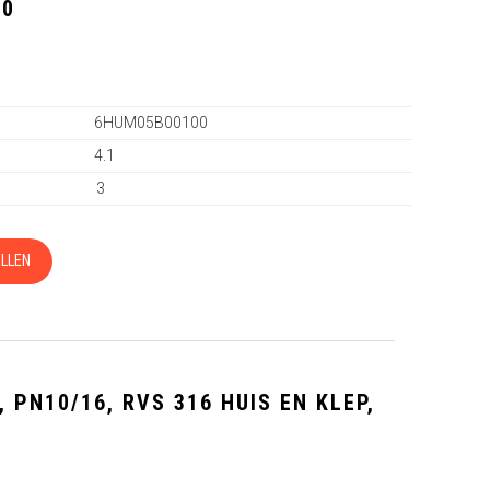
00
6HUM05B00100
4.1
3
LLEN
 PN10/16, RVS 316 HUIS EN KLEP,