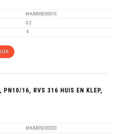
6HUM05E00015
0.2
4
LLEN
 PN10/16, RVS 316 HUIS EN KLEP,
6HUM05E00020