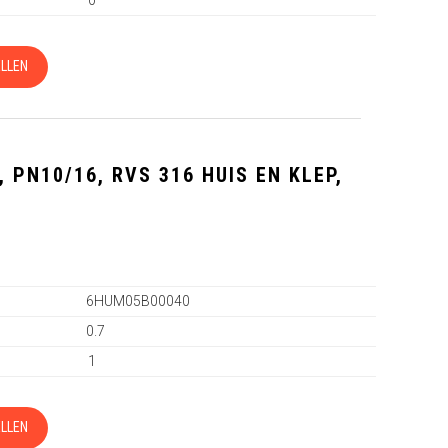
LLEN
 PN10/16, RVS 316 HUIS EN KLEP,
0
6HUM05B00040
0.7
1
LLEN