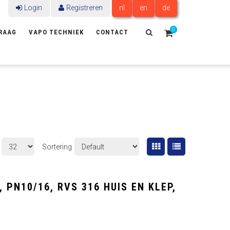
Login
Registreren
nl
en
de
0
RAAG
VAPO TECHNIEK
CONTACT
Sortering
 PN10/16, RVS 316 HUIS EN KLEP,
5