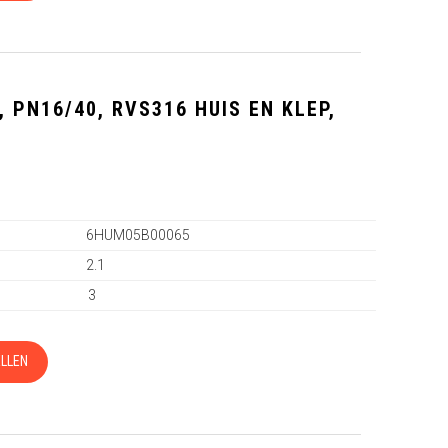
 PN16/40, RVS316 HUIS EN KLEP,
5
6HUM05B00065
2.1
3
LLEN