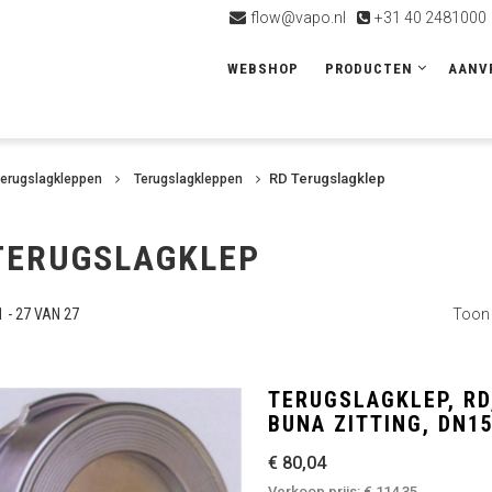
flow@vapo.nl
+31 40 2481000
WEBSHOP
PRODUCTEN
AANV
RD Terugslagklep
terugslagkleppen
Terugslagkleppen
TERUGSLAGKLEP
 - 27 VAN 27
Toon
TERUGSLAGKLEP, RD,
BUNA ZITTING, DN1
€ 80,04
Verkoop prijs:
€ 114,35