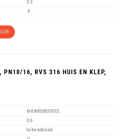
0.3
4
LLEN
 PN10/16, RVS 316 HUIS EN KLEP,
2
6HUM05B00032
0.6
to be adviced
0