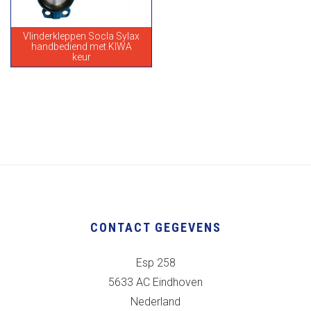
Vlinderkleppen Socla Sylax
handbediend met KIWA
keur
CONTACT GEGEVENS
Esp 258
5633 AC Eindhoven
Nederland