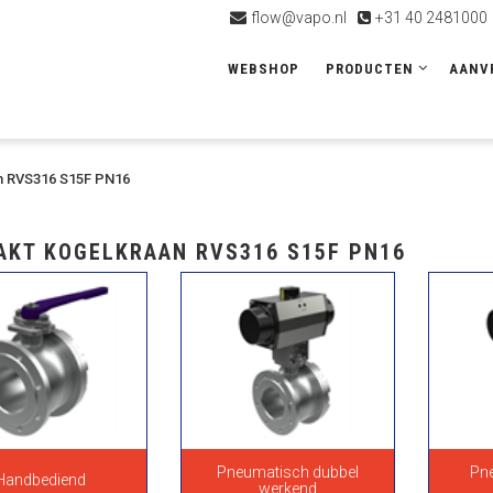
flow@vapo.nl
+31 40 2481000
WEBSHOP
PRODUCTEN
AANV
n RVS316 S15F PN16
AKT KOGELKRAAN RVS316 S15F PN16
Pneumatisch dubbel
Pne
Handbediend
werkend