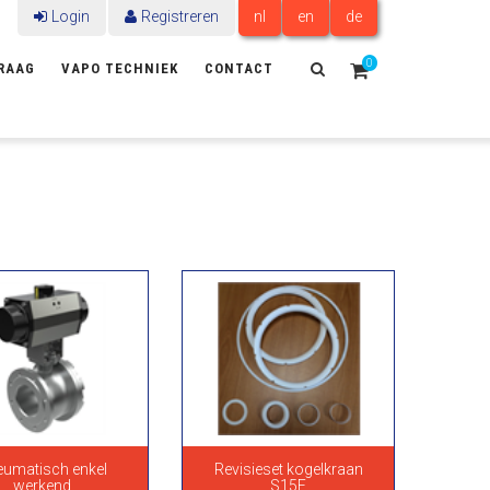
Login
Registreren
nl
en
de
0
RAAG
VAPO TECHNIEK
CONTACT
umatisch enkel
Revisieset kogelkraan
werkend
S15F