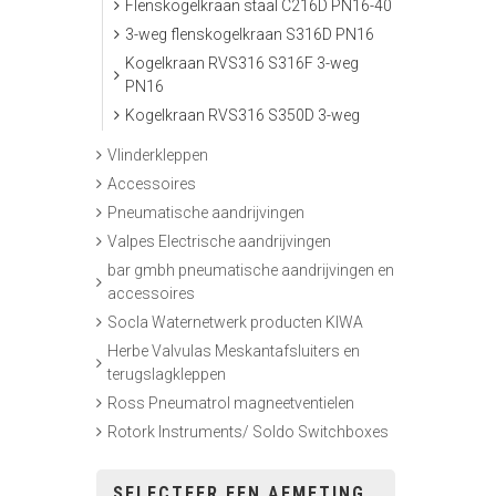
Flenskogelkraan staal C216D PN16-40
3-weg flenskogelkraan S316D PN16
Kogelkraan RVS316 S316F 3-weg
PN16
Kogelkraan RVS316 S350D 3-weg
Vlinderkleppen
Accessoires
Pneumatische aandrijvingen
Valpes Electrische aandrijvingen
bar gmbh pneumatische aandrijvingen en
accessoires
Socla Waternetwerk producten KIWA
Herbe Valvulas Meskantafsluiters en
terugslagkleppen
Ross Pneumatrol magneetventielen
Rotork Instruments/ Soldo Switchboxes
SELECTEER EEN AFMETING